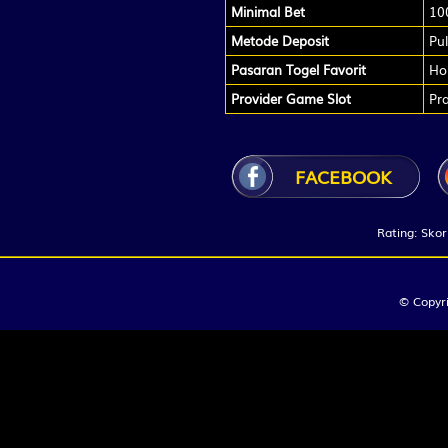
Destarata
Minimal Bet
10
Metode Deposit
Pu
15
Pendeta W
Pasaran Togel Favorit
Ho
Manggis -
Provider Game Slot
Pr
16
Orang Bon
Anggur - B
FACEBOOK
17
Penolong -
Rating: Skor
18
Putri Raja
© Copyr
Engsel - D
19
Kekasih - 
Bemo - N
20
Pahlawan -