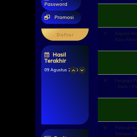
Password
3
Kwan Im -
Kangkung 
Promosi
4
Kepala Ra
Daftar
Kayu Manis
Hasil
5
Penasehat
Terakhir
- Bola La
09 Agustus 2026
6
Penjaga Pi
JAPAN
9078
- Keris - 
KENTUCKY MID
8387
7
Orang Sak
OREGON 03
Surat - N
4766
TAIWAN
4329
8
Pelacur Ke
Srikaya - 